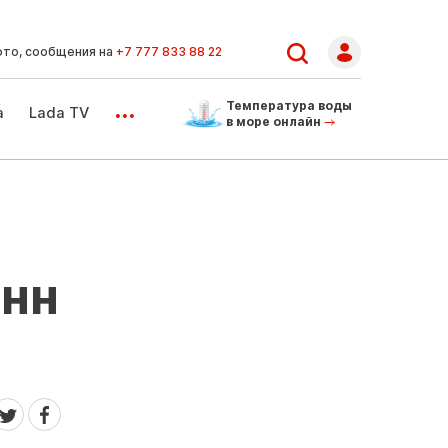
ото, сообщения на
+7 777 833 88 22
...
Температура воды
а
Lada TV
в море онлайн
онн