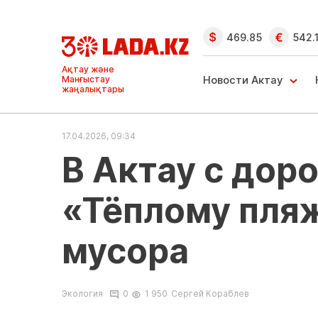
469.85
542.
Ақтау және
Манғыстау
Новости Актау
жаңалықтары
17.04.2026, 09:34
В Актау с дор
«Тёплому пляж
мусора
Экология
0
1 950
Сергей Кораблев