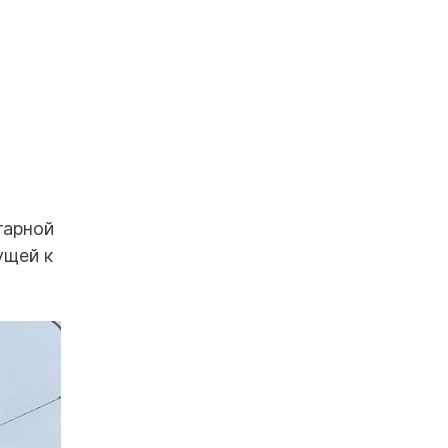
тарной
ущей к