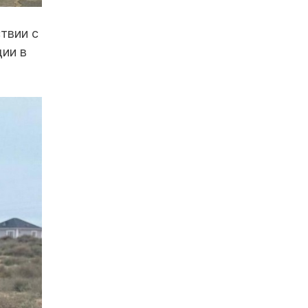
твии с
ции в