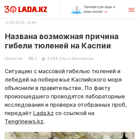
Температура воды в
море онлайн
12.05.2026, 12:49
Названа возможная причина
гибели тюленей на Каспии
Экология
0
3 584
Ольга Максимова
Ситуацию с массовой гибелью тюленей и
лебедей на побережье Каспийского моря
объяснили в правительстве. По факту
произошедшего проводятся лабораторные
исследования и проверка отобранных проб,
передаёт
Lada.kz
со ссылкой на
Tengrinews.kz
.