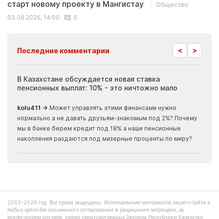
старт новому проекту в Мангистау
Общество
03.08.2026, 14:00
0
<
>
Последние комментарии
ия
В Казахстане обсуждается новая ставка
Иноп
пенсионных выплат: 10% - это ничтожно мало
журн
скры
kolu411 →
Может управлять этими финансами нужно
Apma
нормально а не давать друзьям-знакомым под 2%? Почему
прогн
мы в банке берем кредит под 18% а наши пенсионные
накопления раздаются под мизерные проценты по миру?
2002-2026 год. Все права защищены. Использование материалов нашего сайта в
любых целях без письменного согласования и разрешения запрещено, за
исключением случаев, прямо предусмотренных Законом Республики Казахстан