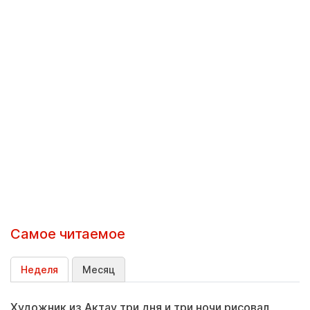
Самое читаемое
Неделя
Месяц
Художник из Актау три дня и три ночи рисовал