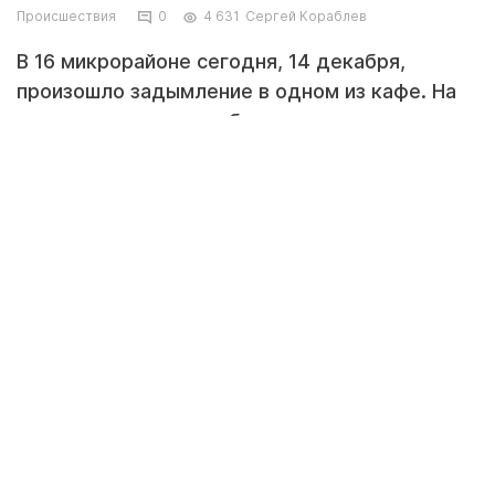
Происшествия
0
4 631
Сергей Кораблев
В 16 микрорайоне сегодня, 14 декабря,
произошло задымление в одном из кафе. На
место происшествия были оперативно
направлены пожарные расчеты, сообщает
Lada.kz
.