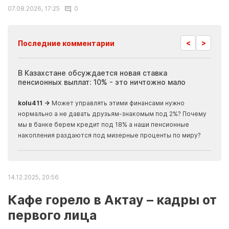
07.08.2026, 17:25
0
<
>
Последние комментарии
ия
В Казахстане обсуждается новая ставка
Иноп
пенсионных выплат: 10% - это ничтожно мало
журн
скры
kolu411 →
Может управлять этими финансами нужно
Apma
нормально а не давать друзьям-знакомым под 2%? Почему
прогн
мы в банке берем кредит под 18% а наши пенсионные
накопления раздаются под мизерные проценты по миру?
14.12.2025, 20:56
Кафе горело в Актау – кадры от
первого лица