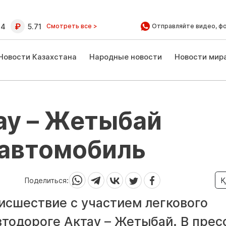
64
5.71
Смотреть все >
Отправляйте видео, ф
Новости Казахстана
Народные новости
Новости мир
ау – Жетыбай
 автомобиль
Поделиться:
Қ
сшествие с участием легкового
тодороге Актау – Жетыбай. В прес