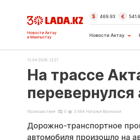
469.93
541.
Ақтау және
Манғыстау
Новости Актау
жаңалықтары
12.04.2026, 12:21
На трассе Акт
перевернулся
Происшествия
0
3 064
Наталья Вронская
Дорожно-транспортное прои
автомобиля произошло на ав