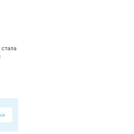
 стала
я
ся