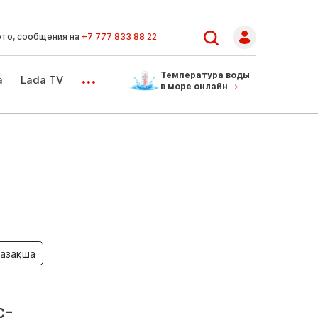
ото, сообщения на
+7 777 833 88 22
...
Температура воды
а
Lada TV
в море онлайн
азақша
с-