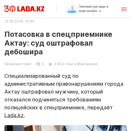
Температура воды в
море онлайн
12.05.2026, 16:46
Потасовка в спецприемнике
Актау: суд оштрафовал
дебошира
Происшествия
0
2 964
Ольга Максимова
Специализированный суд по
административным правонарушениям города
Актау оштрафовал мужчину, который
отказался подчиняться требованиям
полицейских в спецприемнике, передаёт
Lada.kz
.