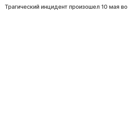
Трагический инцидент произошел 10 мая во
время выезда на природу коллектива одной
из школ. В полиции сообщили, что проводят
тщательную проверку, передаёт
Lada.kz
со
ссылкой на
Qaz365.kz
.
Иллюстративное фото: envato.com