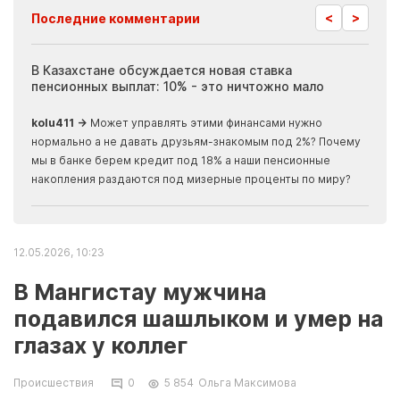
<
>
Последние комментарии
ия
В Казахстане обсуждается новая ставка
Иноп
пенсионных выплат: 10% - это ничтожно мало
журн
скры
kolu411 →
Может управлять этими финансами нужно
Apma
нормально а не давать друзьям-знакомым под 2%? Почему
прогн
мы в банке берем кредит под 18% а наши пенсионные
накопления раздаются под мизерные проценты по миру?
12.05.2026, 10:23
В Мангистау мужчина
подавился шашлыком и умер на
глазах у коллег
Происшествия
0
5 854
Ольга Максимова