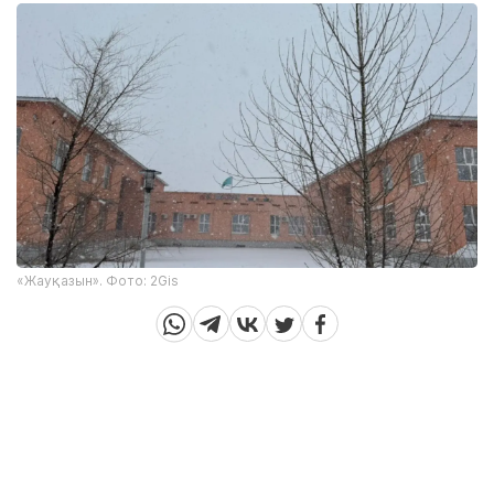
«Жауқазын». Фото: 2Gis