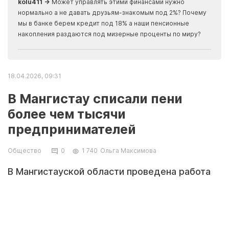
kolu411 →
Может управлять этими финансами нужно
Apma
нормально а не давать друзьям-знакомым под 2%? Почему
прогн
мы в банке берем кредит под 18% а наши пенсионные
накопления раздаются под мизерные проценты по миру?
18.04.2026, 09:31
В Мангистау списали пени
более чем тысячи
предпринимателей
Общество
0
1 740
Ольга Максимова
В Мангистауской области проведена работа
по списанию пени для представителей микро-
и малого бизнеса, имеющих налоговую
задолженность. Об этом сообщили в
департаменте государственных доходов