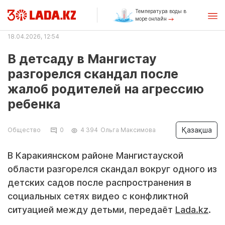
Температура воды в
море онлайн
18.04.2026, 12:54
В детсаду в Мангистау
разгорелся скандал после
жалоб родителей на агрессию
ребенка
Қазақша
Общество
0
4 394
Ольга Максимова
В Каракиянском районе Мангистауской
области разгорелся скандал вокруг одного из
детских садов после распространения в
социальных сетях видео с конфликтной
ситуацией между детьми, передаёт
Lada.kz
.