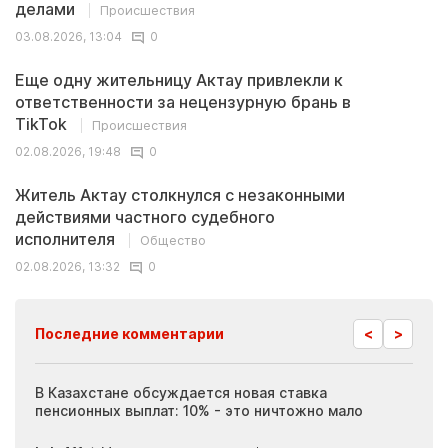
делами
Происшествия
03.08.2026, 13:04
0
Еще одну жительницу Актау привлекли к
ответственности за нецензурную брань в
TikTok
Происшествия
02.08.2026, 19:48
0
Житель Актау столкнулся с незаконными
действиями частного судебного
исполнителя
Общество
02.08.2026, 13:32
0
<
>
Последние комментарии
ия
В Казахстане обсуждается новая ставка
Иноп
пенсионных выплат: 10% - это ничтожно мало
журн
скры