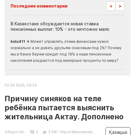
<
>
Последние комментарии
ия
В Казахстане обсуждается новая ставка
Иноп
пенсионных выплат: 10% - это ничтожно мало
журн
скры
kolu411 →
Может управлять этими финансами нужно
Apma
нормально а не давать друзьям-знакомым под 2%? Почему
прогн
мы в банке берем кредит под 18% а наши пенсионные
накопления раздаются под мизерные проценты по миру?
02.06.2026, 09:24
Причину синяков на теле
ребёнка пытается выяснить
жительница Актау. Дополнено
Қазақша
Общество
0
3 581
Ольга Максимова