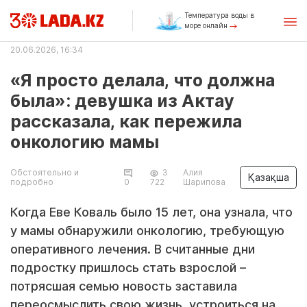
Температура воды в
море онлайн
20.06.2026, 16:34
«Я просто делала, что должна
была»: девушка из Актау
рассказала, как пережила
онкологию мамы
Обстоятельно и
3
Алия
Қазақша
подробно
0
722
Шарипова
Когда Еве Коваль было 15 лет, она узнала, что
у мамы обнаружили онкологию, требующую
оперативного лечения. В считанные дни
подростку пришлось стать взрослой –
потрясшая семью новость заставила
переосмыслить свою жизнь, устроиться на