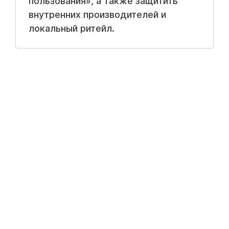
пользования», а также защитить
внутренних производителей и
локальный ритейл.
Самый неприятный сюрприз кроется в
стоимости оформления
. Государство
планирует возложить обязанность по
заполнению деклараций на логистических
операторов (Казпочту и частные курьерские
службы) в пунктах выдачи заказов.
Однако коммерческие операторы не будут
делать это бесплатно. По предварительным
оценкам, за техническое оформление одной
декларации с покупателя будут взимать
сервисный сбор в размере
около 3 000 – 4