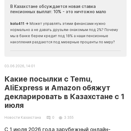
ия
В Казахстане обсуждается новая ставка
Иноп
пенсионных выплат: 10% - это ничтожно мало
журн
скры
kolu411 →
Может управлять этими финансами нужно
Apma
нормально а не давать друзьям-знакомым под 2%? Почему
прогн
мы в банке берем кредит под 18% а наши пенсионные
накопления раздаются под мизерные проценты по миру?
03.06.2026, 14:01
Какие посылки с Temu,
AliExpress и Amazon обяжут
декларировать в Казахстане с 1
июля
Новости Казахстана
0
3 355
С 1 июля 2026 года зарубежный онлайн-