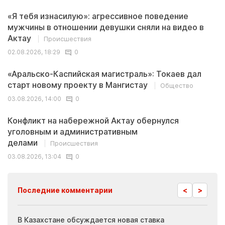
«Я тебя изнасилую»: агрессивное поведение
мужчины в отношении девушки сняли на видео в
Актау
Происшествия
02.08.2026, 18:29
0
«Аральско-Каспийская магистраль»: Токаев дал
старт новому проекту в Мангистау
Общество
03.08.2026, 14:00
0
Конфликт на набережной Актау обернулся
уголовным и административным
делами
Происшествия
03.08.2026, 13:04
0
<
>
Последние комментарии
ия
В Казахстане обсуждается новая ставка
Иноп