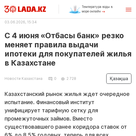
Температура воды в
море онлайн
03.06.2026, 15:34
С 4 июня «Отбасы банк» резко
меняет правила выдачи
ипотеки для покупателей жилья
в Казахстане
Қазақша
Новости Казахстана
0
2 728
Казахстанский рынок жилья ждет очередное
испытание. Финансовый институт
унифицирует тарифную сетку для
промежуточных займов. Вместо
существовавшего ранее коридора ставок от
6% до 8.5% годовых, теперь для всех