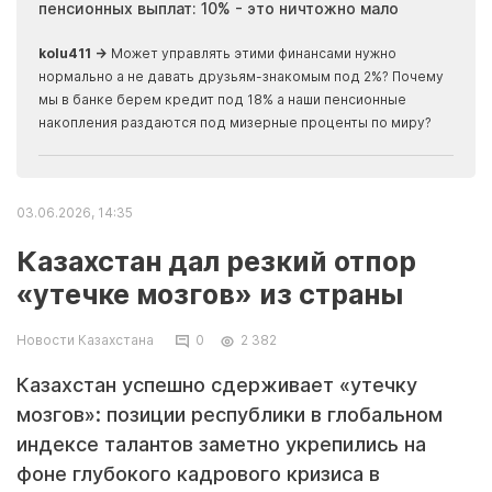
пенсионных выплат: 10% - это ничтожно мало
журн
скры
kolu411 →
Может управлять этими финансами нужно
Apma
нормально а не давать друзьям-знакомым под 2%? Почему
прогн
мы в банке берем кредит под 18% а наши пенсионные
накопления раздаются под мизерные проценты по миру?
03.06.2026, 14:35
Казахстан дал резкий отпор
«утечке мозгов» из страны
Новости Казахстана
0
2 382
Казахстан успешно сдерживает «утечку
мозгов»: позиции республики в глобальном
индексе талантов заметно укрепились на
фоне глубокого кадрового кризиса в