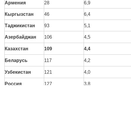
Армения
28
6,9
Кыргызстан
46
6,4
Таджикистан
93
5,1
Азербайджан
106
4,5
Казахстан
109
4,4
Беларусь
117
4,2
Узбекистан
121
4,0
Россия
127
3,8
На противоположном полюсе рейтинга
находятся государства, из которых
квалифицированные специалисты не хотят
уезжать ни при каких обстоятельствах. В этих