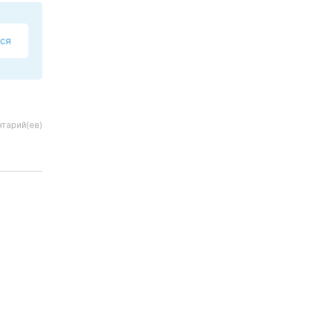
ся
тарий(ев)