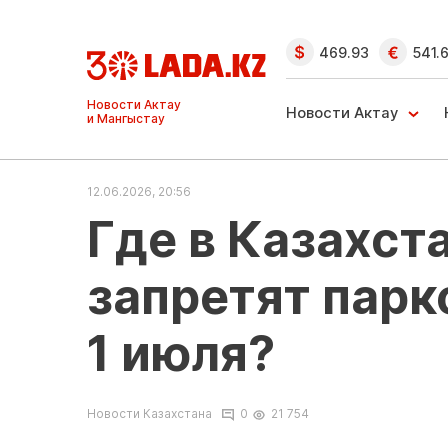
469.93
541.
Ақтау және
Манғыстау
Новости Актау
жаңалықтары
12.06.2026, 20:56
Где в Казахст
запретят парк
1 июля?
Новости Казахстана
0
21 754