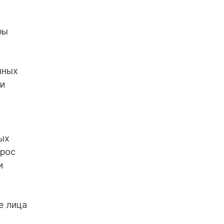
ры
нных
ми
ых
прос
и
е лица