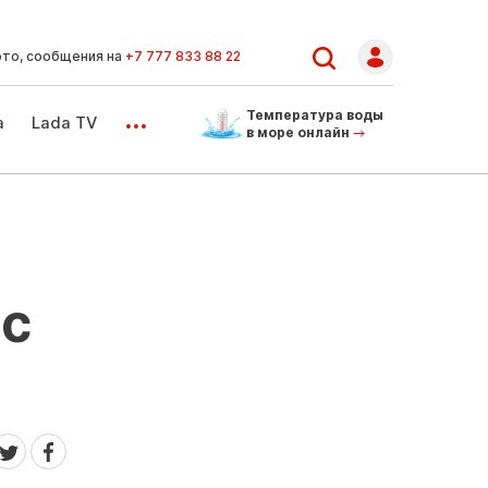
ото, сообщения на
+7 777 833 88 22
...
Температура воды
а
Lada TV
в море онлайн
 с