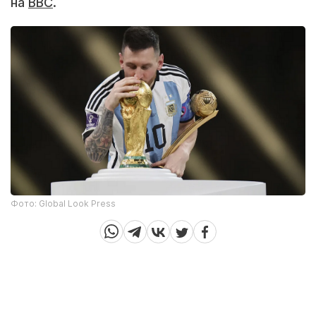
на
BBC
.
Фото: Global Look Press