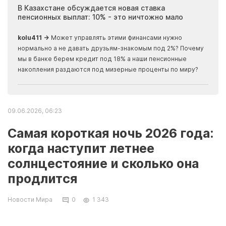
ия
В Казахстане обсуждается новая ставка
Иноп
пенсионных выплат: 10% - это ничтожно мало
журн
скры
kolu411 →
Может управлять этими финансами нужно
Apma
нормально а не давать друзьям-знакомым под 2%? Почему
прогн
мы в банке берем кредит под 18% а наши пенсионные
накопления раздаются под мизерные проценты по миру?
09.06.2026, 06:23
Самая короткая ночь 2026 года:
когда наступит летнее
солнцестояние и сколько она
продлится
Новости Мира
0
1 343
В ночь с 21 на 22 июня жители Северного