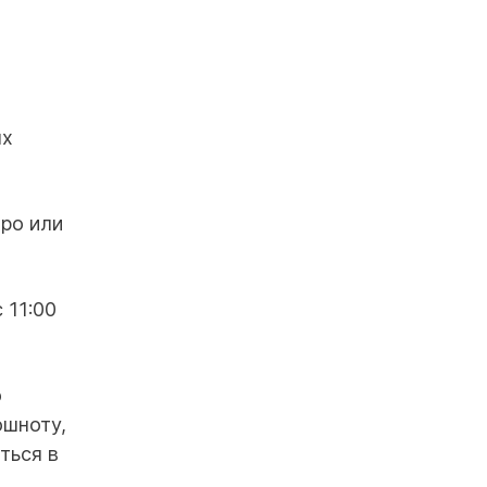
ых
тро или
 11:00
о
ошноту,
ться в