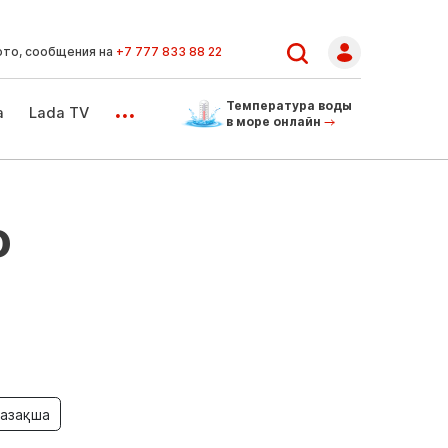
ото, сообщения на
+7 777 833 88 22
...
Температура воды
а
Lada TV
в море онлайн
о
азақша