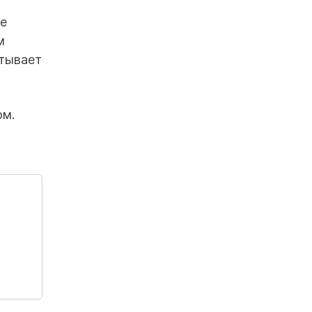
е
м
стывает
ом.