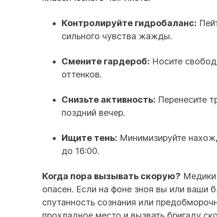
Контролируйте гидробаланс:
Пейт
сильного чувства жажды.
Смените гардероб:
Носите свободн
оттенков.
Снизьте активность:
Перенесите тр
поздний вечер.
Ищите тень:
Минимизируйте нахожд
до 16:00.
Когда пора вызывать скорую?
Медики 
опасен. Если на фоне зноя вы или ваши 
спутанность сознания или предобмороч
прохладное место и вызвать бригаду ск