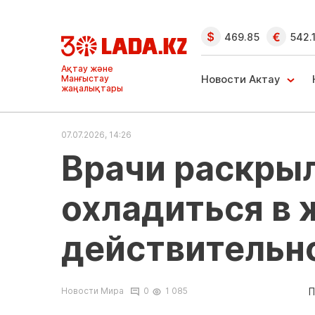
469.85
542.
Ақтау және
Манғыстау
Новости Актау
жаңалықтары
07.07.2026, 14:26
Врачи раскры
охладиться в ж
действительн
П
Новости Мира
0
1 085