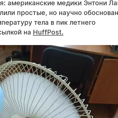
я: американские медики Энтони Ла
лили простые, но научно обоснова
пературу тела в пик летнего
сылкой на
HuffPost.