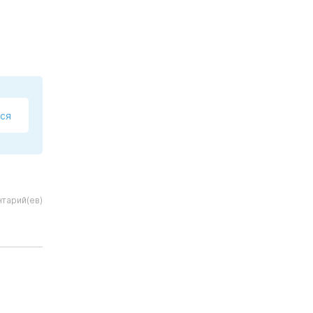
ся
тарий(ев)