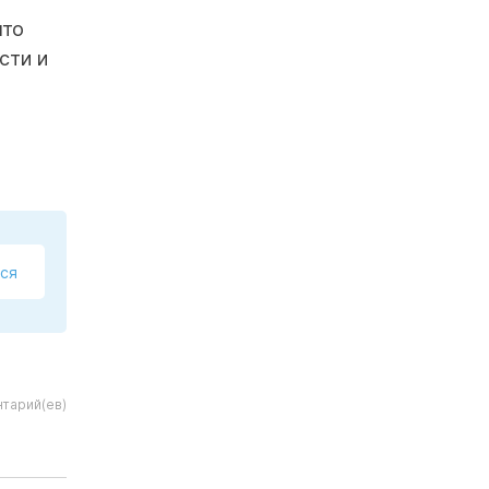
что
сти и
ся
тарий(ев)