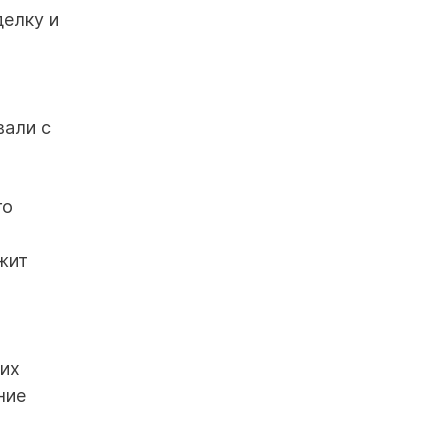
елку и
вали с
го
жит
 их
ние