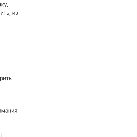
ку,
ить, из
рить
нимания
от