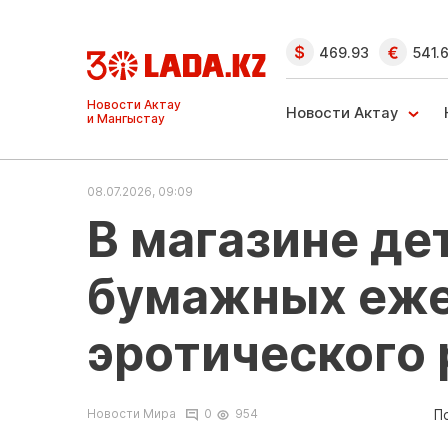
469.93
541.
Ақтау және
Манғыстау
Новости Актау
жаңалықтары
08.07.2026, 09:09
В магазине де
бумажных еже
эротического
П
Новости Мира
0
954