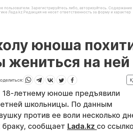
е пользователи. Зарегистрируйтесь либо, авторизуйтесь. Содержание
ике Лада.kz.Редакция не несет ответственность за форму и характер
колу юноша похит
ы жениться на ней
оделиться:
Қ
 18-летнему юноше предъявили
летней школьницы. По данным
вушку против ее воли несколько дн
к браку, сообщает
Lada.kz
со ссылк