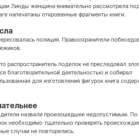
ции Линды женщина внимательно рассмотрела под
аге напечатаны откровенные фрагменты книги.
сла
тересовалась полиция. Правоохранители побеседо
ежиков.
что распространитель поделок не преследовал зло
ся благотворительной деятельностью и собирал
ользованная для изготовления фигурок книга содер
мательнее
одители назвали произошедшее недопустимым. По
елок необходимо тщательно проверять происхожде
ые случаи не повторялись.