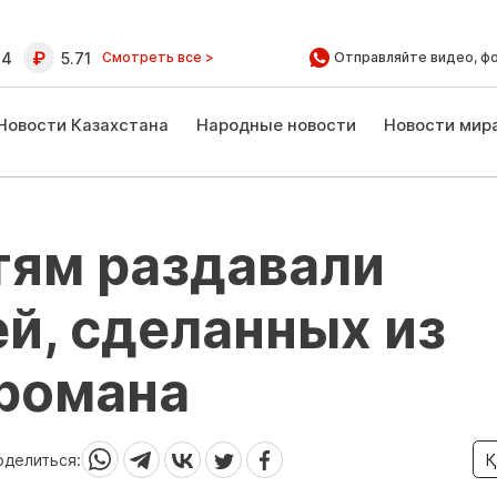
64
5.71
Смотреть все >
Отправляйте видео, ф
Новости Казахстана
Народные новости
Новости мир
тям раздавали
й, сделанных из
 романа
оделиться:
Қ