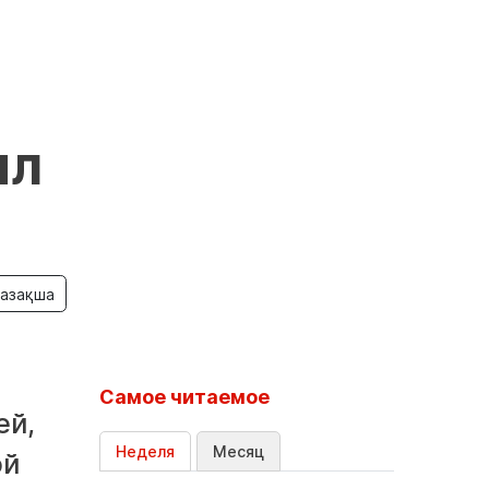
ил
азақша
Самое читаемое
ей,
Неделя
Месяц
ой