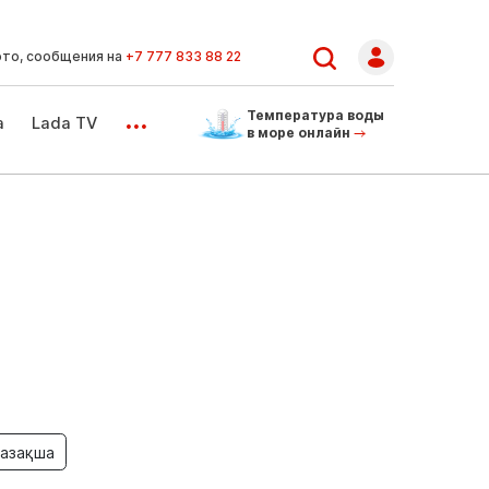
ото, сообщения на
+7 777 833 88 22
...
Температура воды
а
Lada TV
в море онлайн
азақша