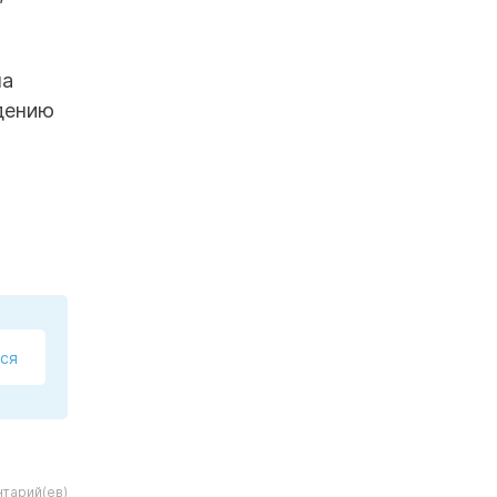
ла
дению
ся
нтарий(ев)