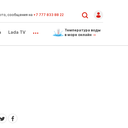
ото, сообщения на
+7 777 833 88 22
...
Температура воды
а
Lada TV
в море онлайн