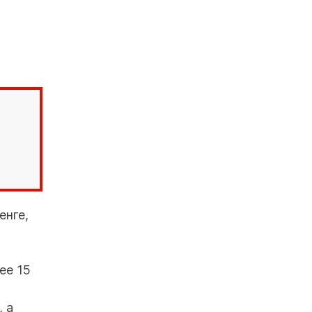
енге,
ее 15
 а