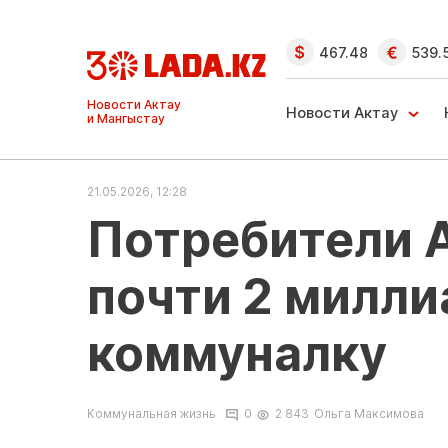
467.48
539.
Ақтау және
Манғыстау
Новости Актау
жаңалықтары
21.05.2026, 12:28
Потребители 
почти 2 милли
коммуналку
Коммунальная жизнь
0
2 843
Ольга Максимова