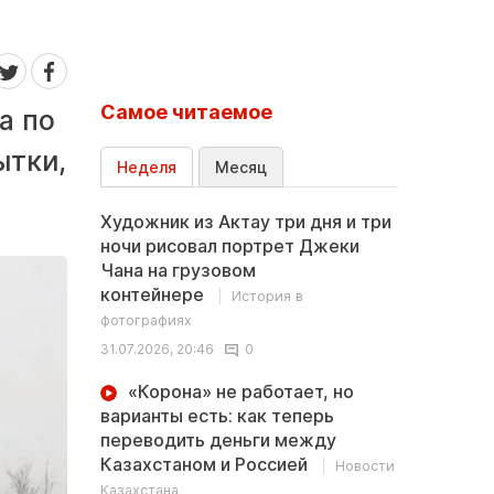
Самое читаемое
а по
ытки,
Неделя
Месяц
Художник из Актау три дня и три
ночи рисовал портрет Джеки
Чана на грузовом
контейнере
История в
фотографиях
31.07.2026, 20:46
0
«Корона» не работает, но
варианты есть: как теперь
переводить деньги между
Казахстаном и Россией
Новости
Казахстана