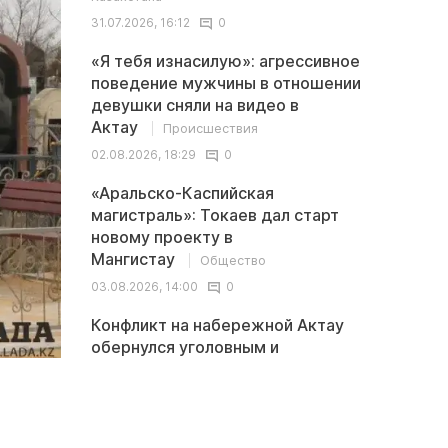
31.07.2026, 16:12
0
«Я тебя изнасилую»: агрессивное
поведение мужчины в отношении
девушки сняли на видео в
Актау
Происшествия
02.08.2026, 18:29
0
«Аральско-Каспийская
магистраль»: Токаев дал старт
новому проекту в
Мангистау
Общество
03.08.2026, 14:00
0
Конфликт на набережной Актау
обернулся уголовным и
административным
делами
Происшествия
03.08.2026, 13:04
0