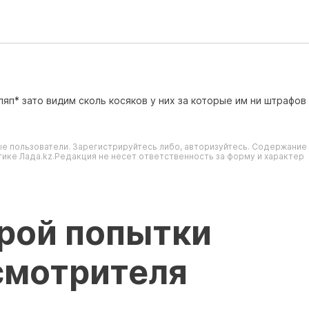
ляп* зато видим сколь косяков у них за которые им ни штрафов
е пользователи. Зарегистрируйтесь либо, авторизуйтесь. Содержание
ике Лада.kz.Редакция не несет ответственность за форму и характер
орой попытки
смотрителя