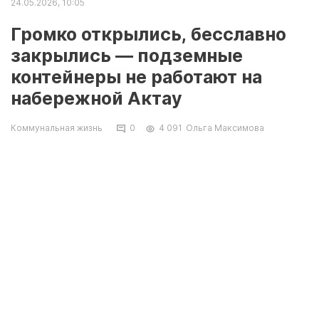
24.05.2026, 10:05
Громко открылись, бесславно
закрылись — подземные
контейнеры не работают на
набережной Актау
Коммунальная жизнь
0
4 091
Ольга Максимова
Подземные мусорные контейнеры установили
на набережной в 14 микрорайоне Актау пять
лет назад, однако теперь они закрыты,
потому что их некому обслуживать, передаёт
Lada.kz
.