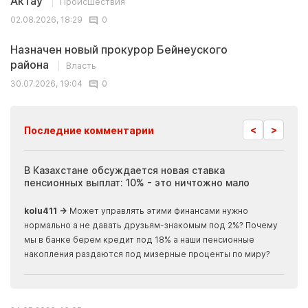
Актау
Происшествия
02.08.2026, 18:29
0
Назначен новый прокурор Бейнеуского
района
Власть
30.07.2026, 19:04
0
<
>
Последние комментарии
ия
В Казахстане обсуждается новая ставка
Иноп
пенсионных выплат: 10% - это ничтожно мало
журн
скры
kolu411 →
Может управлять этими финансами нужно
Apma
нормально а не давать друзьям-знакомым под 2%? Почему
прогн
мы в банке берем кредит под 18% а наши пенсионные
накопления раздаются под мизерные проценты по миру?