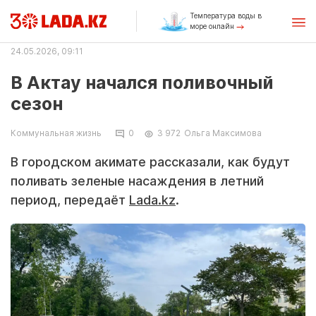
Температура воды в
море онлайн
24.05.2026, 09:11
В Актау начался поливочный
сезон
Коммунальная жизнь
0
3 972
Ольга Максимова
В городском акимате рассказали, как будут
поливать зеленые насаждения в летний
период, передаёт
Lada.kz
.