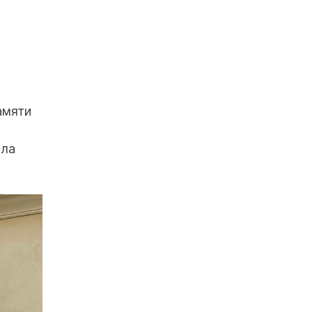
амяти
ала