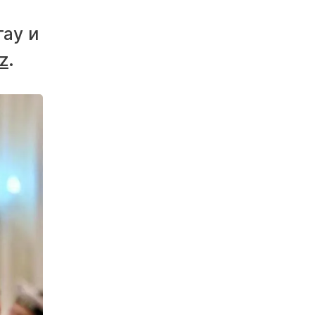
ау и
z
.