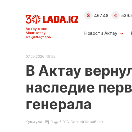
467.48
539.
Ақтау және
Манғыстау
Новости Актау
жаңалықтары
07.05.2026, 19:55
В Актау верну
наследие перв
генерала
Культура
0
5 013
Сергей Кораблев