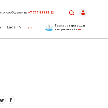
ото, сообщения на
+7 777 833 88 22
...
Температура воды
а
Lada TV
в море онлайн