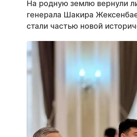
На родную землю вернули л
генерала Шакира Жексенбае
стали частью новой истори