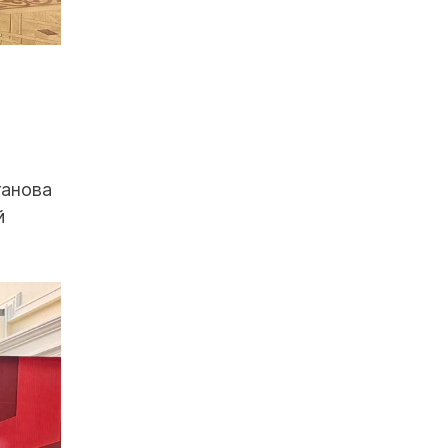
ганова
й