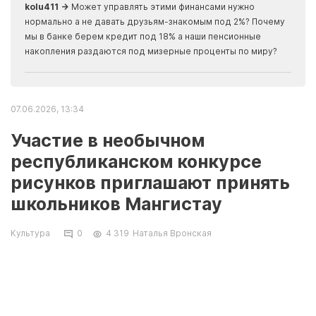
kolu411 →
Может управлять этими финансами нужно
Apma
нормально а не давать друзьям-знакомым под 2%? Почему
прогн
мы в банке берем кредит под 18% а наши пенсионные
накопления раздаются под мизерные проценты по миру?
07.06.2026, 13:34
Участие в необычном
республиканском конкурсе
рисунков приглашают принять
школьников Мангистау
Культура
0
4 319
Наталья Вронская
В Казахстане стартовал республиканский
конкурс рисунков «Qyzyl Book Art: Дала
қазынасы» («Сокровища степи»),