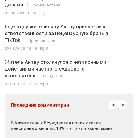
делами
Происшествия
03.08.2026, 13:04
0
Еще одну жительницу Актау привлекли к
ответственности за нецензурную брань в
TikTok
Происшествия
02.08.2026, 19:48
0
Житель Актау столкнулся с незаконными
действиями частного судебного
исполнителя
Общество
02.08.2026, 13:32
0
<
>
Последние комментарии
ия
В Казахстане обсуждается новая ставка
Иноп
пенсионных выплат: 10% - это ничтожно мало
журн
скры