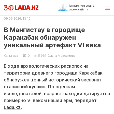
Температура воды в
море онлайн
09.06.2026, 13:10
В Мангистау в городище
Каракабак обнаружен
уникальный артефакт VI века
Культура
0
5 961
Ольга Максимова
В ходе археологических раскопок на
территории древнего городища Каракабак
обнаружен ценный исторический экспонат -
старинный кувшин. По оценкам
исследователей, возраст находки датируется
примерно VI веком нашей эры, передаёт
Lada.kz
.