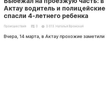
Выбежал на проезжую часть: в
Актау водитель и полицейские
спасли 4-летнего ребенка
Происшествия
0
3 013
Наталья Вронская
Вчера, 14 марта, в Актау прохожие заметили
маленького ребёнка, который один бежал по
проезжей части. Предотвращать трагедию
бросились полиция и водитель, передает
Lada.kz
.