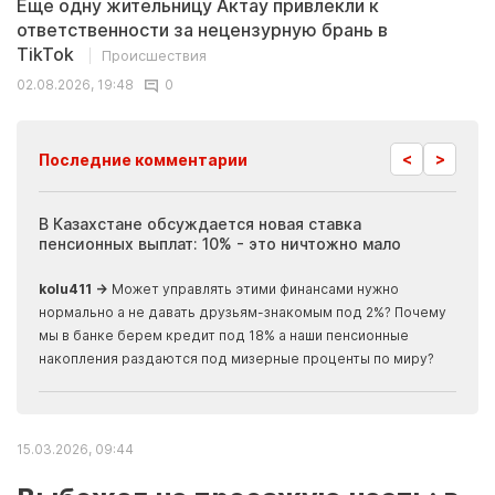
Еще одну жительницу Актау привлекли к
ответственности за нецензурную брань в
TikTok
Происшествия
02.08.2026, 19:48
0
<
>
Последние комментарии
ия
В Казахстане обсуждается новая ставка
Иноп
пенсионных выплат: 10% - это ничтожно мало
журн
скры
kolu411 →
Может управлять этими финансами нужно
Apma
нормально а не давать друзьям-знакомым под 2%? Почему
прогн
мы в банке берем кредит под 18% а наши пенсионные
накопления раздаются под мизерные проценты по миру?
15.03.2026, 09:44