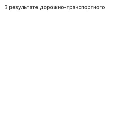
В результате дорожно-транспортного
происшествия в Мангистауской области 20-
летний парень попал в реанимационное
отделение областной больницы, сообщили в
правоохранительных органах.
фото из архива "Лады"