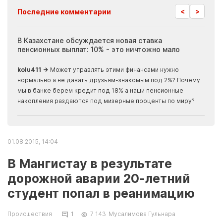
<
>
Последние комментарии
ия
В Казахстане обсуждается новая ставка
Иноп
пенсионных выплат: 10% - это ничтожно мало
журн
скры
kolu411 →
Может управлять этими финансами нужно
Apma
нормально а не давать друзьям-знакомым под 2%? Почему
прогн
мы в банке берем кредит под 18% а наши пенсионные
накопления раздаются под мизерные проценты по миру?
01.08.2015, 14:04
В Мангистау в результате
дорожной аварии 20-летний
студент попал в реанимацию
Происшествия
1
7 143
Мусалимова Гульнара