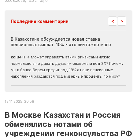
02.08.2026, 13:32
0
<
>
Последние комментарии
ия
В Казахстане обсуждается новая ставка
Иноп
пенсионных выплат: 10% - это ничтожно мало
журн
скры
kolu411 →
Может управлять этими финансами нужно
Apma
нормально а не давать друзьям-знакомым под 2%? Почему
прогн
мы в банке берем кредит под 18% а наши пенсионные
накопления раздаются под мизерные проценты по миру?
12.11.2025, 20:58
В Москве Казахстан и Россия
обменялись нотами об
учреждении генконсульства РФ