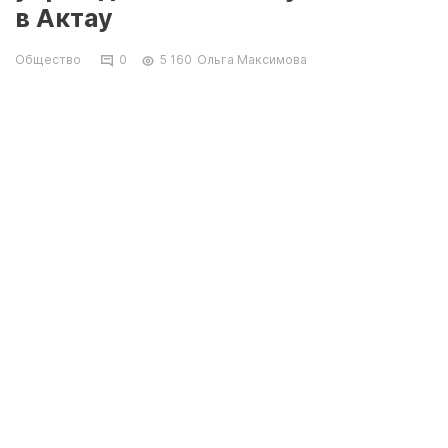
в Актау
Общество
0
5 160
Ольга Максимова
В ходе государственного визита президента
Казахстана Касым-Жомарта Токаева в Россию
состоялся обмен подписанными
межправительственными и
межведомственными документами, передает
Lada.kz
.