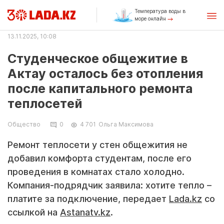
Температура воды в
море онлайн
13.11.2025, 10:08
Студенческое общежитие в
Актау осталось без отопления
после капитального ремонта
теплосетей
Общество
0
4 701
Ольга Максимова
Ремонт теплосети у стен общежития не
добавил комфорта студентам, после его
проведения в комнатах стало холодно.
Компания-подрядчик заявила: хотите тепло –
платите за подключение, передает
Lada.kz
со
ссылкой на
Astanatv.kz
.