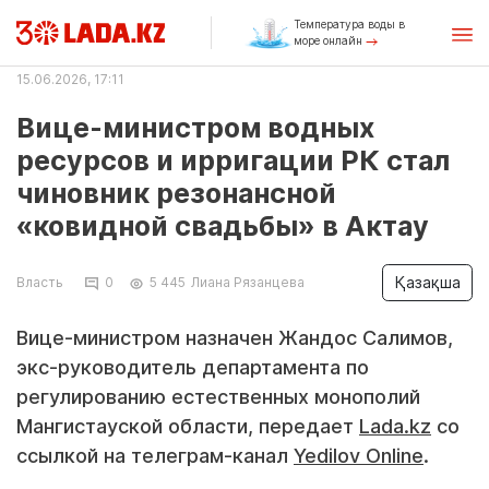
Температура воды в
море онлайн
15.06.2026, 17:11
Вице-министром водных
ресурсов и ирригации РК стал
чиновник резонансной
«ковидной свадьбы» в Актау
Қазақша
Власть
0
5 445
Лиана Рязанцева
Вице-министром назначен Жандос Салимов,
экс-руководитель департамента по
регулированию естественных монополий
Мангистауской области, передает
Lada.kz
со
ссылкой на телеграм-канал
Yedilov Online
.