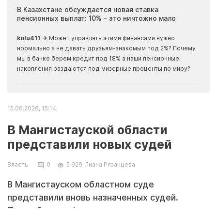
ия
В Казахстане обсуждается новая ставка
Иноп
пенсионных выплат: 10% - это ничтожно мало
журн
скры
kolu411 →
Может управлять этими финансами нужно
Apma
нормально а не давать друзьям-знакомым под 2%? Почему
прогн
мы в банке берем кредит под 18% а наши пенсионные
накопления раздаются под мизерные проценты по миру?
15.06.2026, 15:14
В Мангистауской области
представили новых судей
Власть
0
5 929
Лиана Рязанцева
В Мангистауском областном суде
представили вновь назначенных судей.
Подробную информацию предоставили в