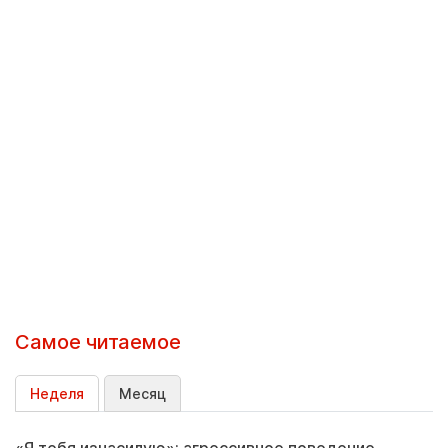
Самое читаемое
Неделя
Месяц
«Я тебя изнасилую»: агрессивное поведение