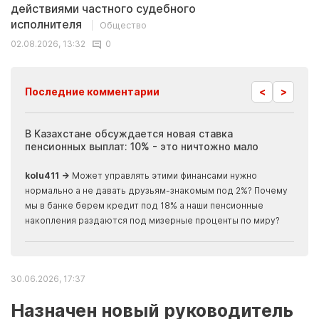
действиями частного судебного
исполнителя
Общество
02.08.2026, 13:32
0
<
>
Последние комментарии
ия
В Казахстане обсуждается новая ставка
Иноп
пенсионных выплат: 10% - это ничтожно мало
журн
скры
kolu411 →
Может управлять этими финансами нужно
Apma
нормально а не давать друзьям-знакомым под 2%? Почему
прогн
мы в банке берем кредит под 18% а наши пенсионные
накопления раздаются под мизерные проценты по миру?
30.06.2026, 17:37
Назначен новый руководитель