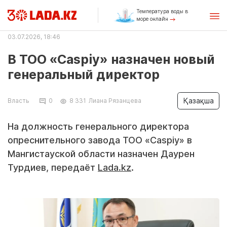
Температура воды в
море онлайн
03.07.2026, 18:46
В ТОО «Caspiy» назначен новый
генеральный директор
Қазақша
Власть
0
8 331
Лиана Рязанцева
На должность генерального директора
опреснительного завода ТОО «Caspiy» в
Мангистауской области назначен Даурен
Турдиев, передаёт
Lada.kz
.