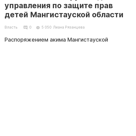
управления по защите прав
детей Мангистауской области
Власть
0
5 050
Лиана Рязанцева
Распоряжением акима Мангистауской
области Нурдаулета Килыбая руководителем
областного управления по защите прав детей
назначена Несибели Куатова,
передаёт
Lada.kz
со ссылкой на пресс-
службу акима Мангистауской области.