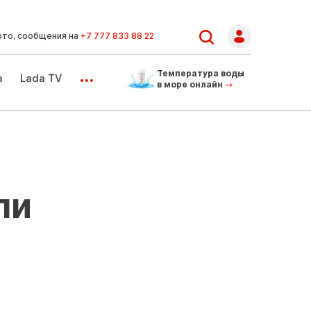
ото, сообщения на
+7 777 833 88 22
...
Температура воды
а
Lada TV
в море онлайн
ли