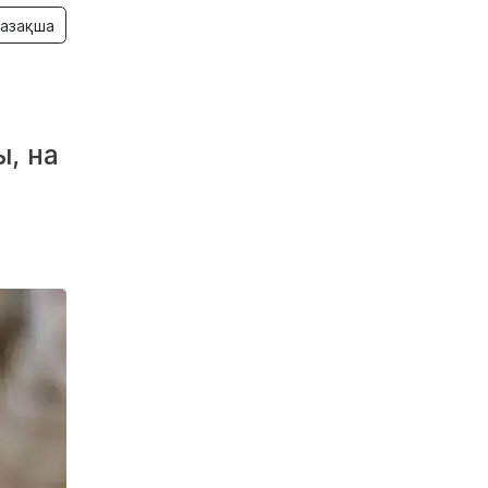
азақша
, на