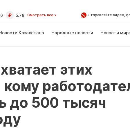
16
5.78
Смотреть все >
Отправляйте видео, ф
Новости Казахстана
Народные новости
Новости мир
 хватает этих
 кому работодате
ь до 500 тысяч
оду