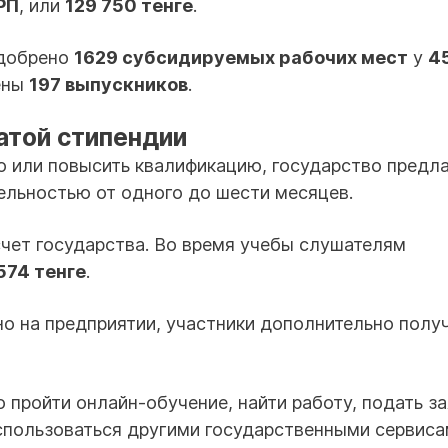
РП
, или
129 750 тенге
.
одобрено
1629 субсидируемых рабочих мест
у
4
лены
197 выпускников
.
атой стипендии
ю или повысить квалификацию, государство предл
ельностью от одного до шести месяцев.
чет государства. Во время учебы слушателям
574 тенге
.
о на предприятии, участники дополнительно полу
о пройти онлайн-обучение, найти работу, подать з
оспользоваться другими государственными сервиса