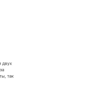
м двух
за
ты, так