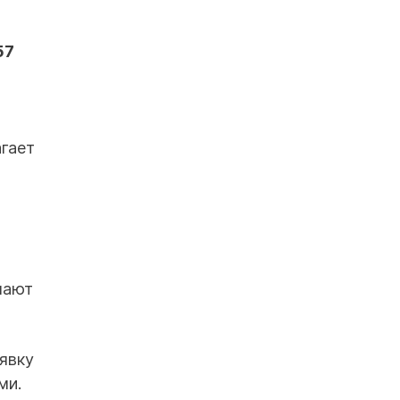
57
агает
чают
аявку
ми.