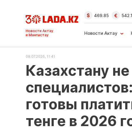
469.85
542.
Ақтау және
Манғыстау
Новости Актау
жаңалықтары
08.07.2026, 11:41
Казахстану не
специалистов:
готовы платит
тенге в 2026 г