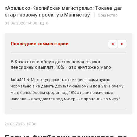
«Аральско-Каспийская магистраль»: Токаев дал
старт новому проекту в Мангистау
Общество
03.08.2026, 14:00
0
<
>
Последние комментарии
ия
В Казахстане обсуждается новая ставка
Иноп
пенсионных выплат: 10% - это ничтожно мало
журн
скры
kolu411 →
Может управлять этими финансами нужно
Apma
нормально а не давать друзьям-знакомым под 2%? Почему
прогн
мы в банке берем кредит под 18% а наши пенсионные
накопления раздаются под мизерные проценты по миру?
26.05.2026, 17:06