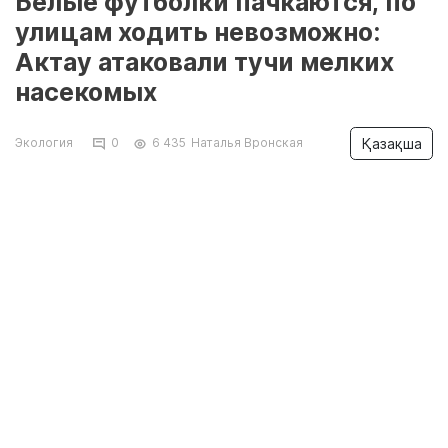
Белые футболки пачкаются, по
улицам ходить невозможно:
Актау атаковали тучи мелких
насекомых
Қазақша
Экология
0
6 435
Наталья Вронская
Жители Актау массово жалуются на большое
количество мошек и мелких насекомых,
которые буквально заполонили улицы города.
По словам горожан, прогулки на свежем
воздухе стали настоящим испытанием.
Корреспондент
Lada.kz
связалась с
экспертами и акиматом города.