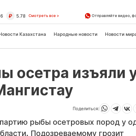
16
5.78
Смотреть все >
Отправляйте видео, ф
Новости Казахстана
Народные новости
Новости мир
ы осетра изъяли 
Мангистау
Поделиться:
партию рыбы осетровых пород у о
области. Подозреваемому грозит