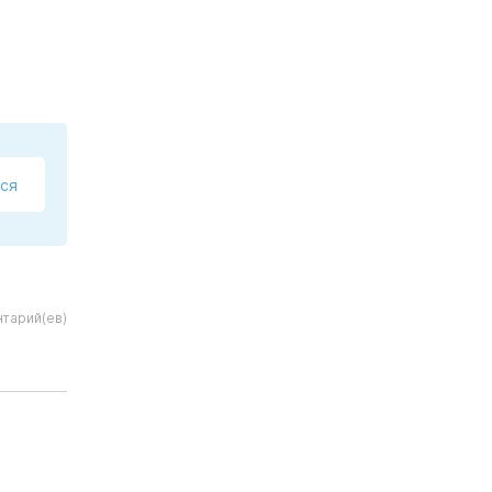
ся
тарий(ев)