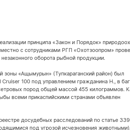
 реализации принципа «Закон и Порядок» природоо
вместно с сотрудниками РГП «Охотзоопром» пров
 незаконного оборота рыбной продукции.
й зоны «Ащымурын» (Тупкараганский район) был
 Cruiser 100 под управлением гражданина Н., в б
сетровых пород общей массой 455 килограммов. К
рыбы всеми прикаспийскими странами объявлен
реестре досудебных расследований по статье 339
ходящимися под угрозой исчезновения животными)