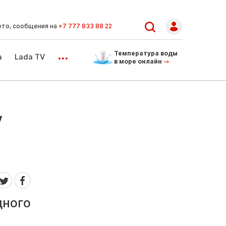
ото, сообщения на
+7 777 833 88 22
...
Температура воды
а
Lada TV
в море онлайн
у
дного