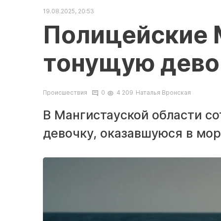
19.08.2025, 20:53
Полицейские 
тонущую дево
Происшествия
0
4 209
Наталья Вронская
В Мангистауской области с
девочку, оказавшуюся в мо