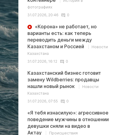
контейнере
История в
фотографиях
31.07.2026, 20:46
0
«Корона» не работает, но
варианты есть: как теперь
переводить деньги между
Казахстаном и Россией
Новости
Казахстана
31.07.2026, 16:12
0
Казахстанский бизнес готовит
замену Wildberries: продавцы
нашли новый рынок
Новости
Казахстана
31.07.2026, 07:55
0
«Я тебя изнасилую»: агрессивное
поведение мужчины в отношении
девушки сняли на видео в
Актау
Происшествия