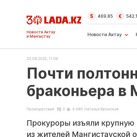
469.85
542.
Ақтау және
Манғыстау
Новости Актау
жаңалықтары
20.08.2025, 11:06
Почти полтонн
браконьера в 
Происшествия
0
4 080
Наталья Вронская
Прокуроры изъяли крупную 
из жителей Мангистауской 