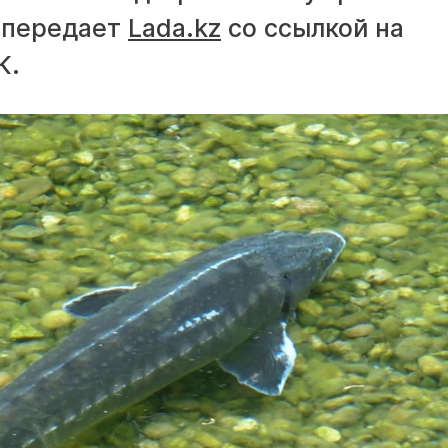
, передает
Lada.kz
со ссылкой на
К.