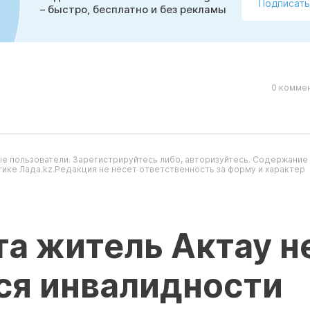
Подписать
– быстро, бесплатно и без рекламы
0 коммен
е пользователи. Зарегистрируйтесь либо, авторизуйтесь. Содержание
ике Лада.kz.Редакция не несет ответственность за форму и характер
а житель Актау н
ся инвалидности