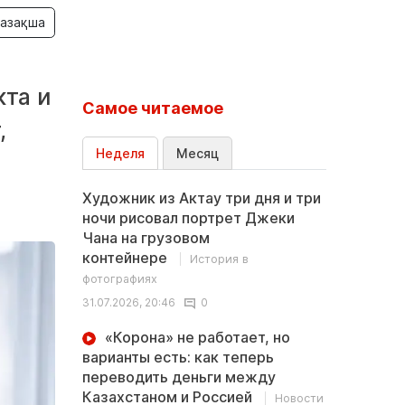
азақша
е
кта и
Самое читаемое
,
Неделя
Месяц
Художник из Актау три дня и три
ночи рисовал портрет Джеки
Чана на грузовом
контейнере
История в
фотографиях
31.07.2026, 20:46
0
«Корона» не работает, но
варианты есть: как теперь
переводить деньги между
Казахстаном и Россией
Новости