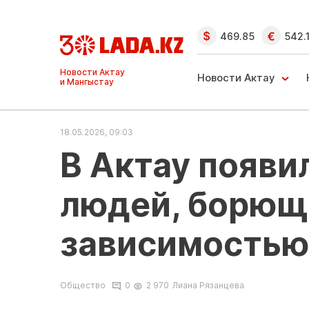
469.85
542.
Ақтау және
Манғыстау
Новости Актау
жаңалықтары
18.05.2026, 09:03
В Актау появи
людей, борющ
зависимостью
Общество
0
2 970
Лиана Рязанцева