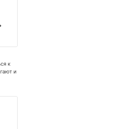
ь
ся к
гают и