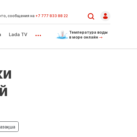
ото, сообщения на
+7 777 833 88 22
...
Температура воды
а
Lada TV
в море онлайн
ки
й
азақша