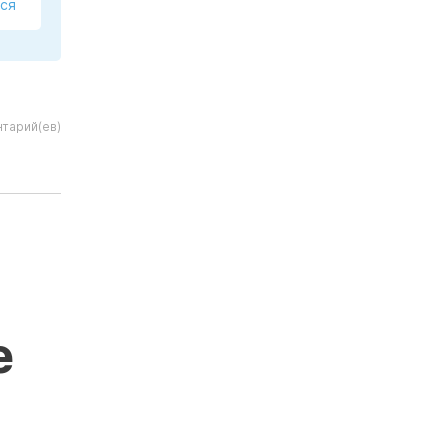
ся
тарий(ев)
е