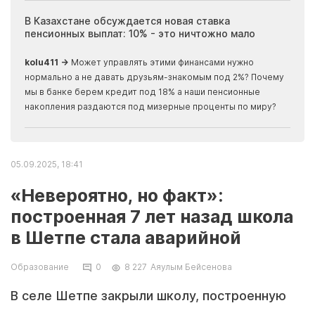
ия
В Казахстане обсуждается новая ставка
Иноп
пенсионных выплат: 10% - это ничтожно мало
журн
скры
kolu411 →
Может управлять этими финансами нужно
Apma
нормально а не давать друзьям-знакомым под 2%? Почему
прогн
мы в банке берем кредит под 18% а наши пенсионные
накопления раздаются под мизерные проценты по миру?
05.09.2025, 18:41
«Невероятно, но факт»:
построенная 7 лет назад школа
в Шетпе стала аварийной
Образование
0
8 227
Аяулым Бейсенова
В селе Шетпе закрыли школу, построенную
всего семь лет назад. Родители