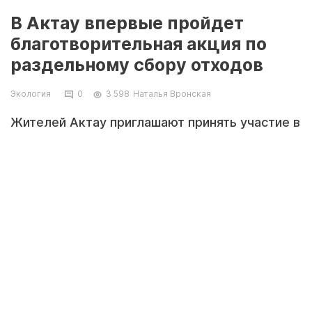
В Актау впервые пройдет
благотворительная акция по
раздельному сбору отходов
Экология
0
3 598
Наталья Вронская
Жителей Актау приглашают принять участие в
первой городской акции по раздельному
сбору отходов (РСО), которая направлена на
развитие экологической культуры и
сокращение количества мусора,
отправляемого на полигоны, передает
Lada.kz
со ссылкой на клуб
ecoleader.kz
.