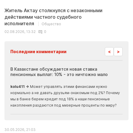
Житель Актау столкнулся с незаконными
действиями частного судебного
исполнителя
Общество
02.08.2026, 13:32
0
<
>
Последние комментарии
ия
В Казахстане обсуждается новая ставка
Иноп
пенсионных выплат: 10% - это ничтожно мало
журн
скры
kolu411 →
Может управлять этими финансами нужно
Apma
нормально а не давать друзьям-знакомым под 2%? Почему
прогн
мы в банке берем кредит под 18% а наши пенсионные
накопления раздаются под мизерные проценты по миру?
30.05.2026, 21:03