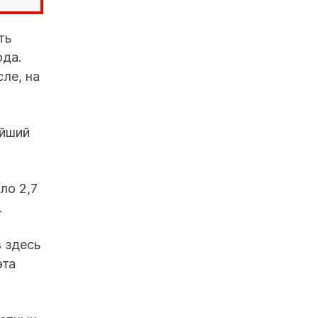
ть
ода.
ле, на
ейший
ло 2,7
.
 здесь
эта