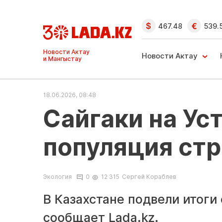
467.48
539.
Ақтау және
Манғыстау
Новости Актау
жаңалықтары
18.06.2026, 08:48
Сайгаки на Ус
популяция ст
Экология
0
12 315
Сергей Кораблев
В Казахстане подвели итоги
сообщает
Lada.kz
.