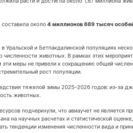
лжила расти и достигла около 1,87 миллиона жив
в составила около
4 миллионов 689 тысяч особе
 в Уральской и Бетпакдалинской популяциях неск
ю численности животных. В рамках этих мероприя
ем эти меры не привели к сокращению общей числе
стремительный рост популяции.
едствия тяжелой зимы 2025–2026 годов: из-за дж
ость животных.
есурсов подчеркнули, что авиаучет не является п
ана на научных расчетах и статистической оценке,
ть тенденции изменения численности вида и прин