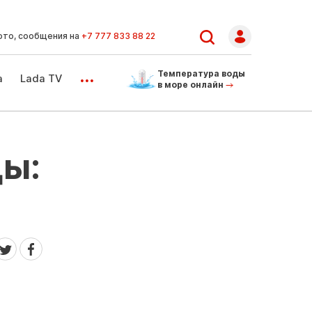
ото, сообщения на
+7 777 833 88 22
...
Температура воды
а
Lada TV
в море онлайн
ды: