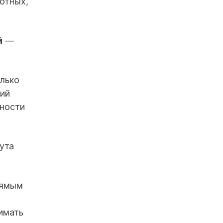
отных,
й
—
олько
тий
нности
ута
рямым
имать