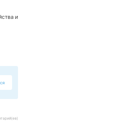
йства и
ся
нтарий(ев)