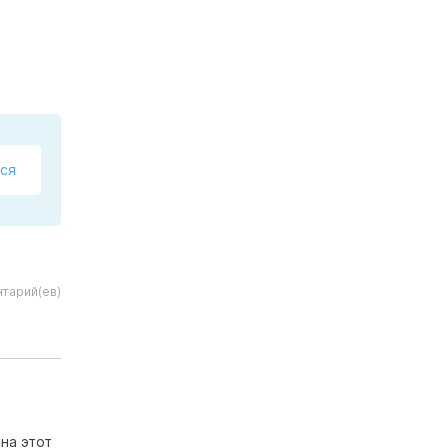
ся
нтарий(ев)
на этот