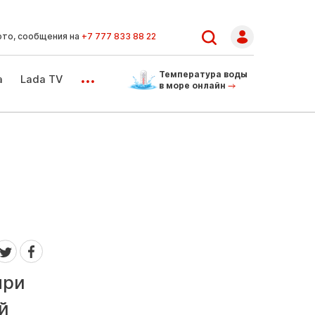
ото, сообщения на
+7 777 833 88 22
...
Температура воды
а
Lada TV
в море онлайн
при
й