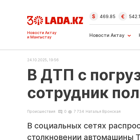
469.85
542.
Ақтау және
Манғыстау
Новости Актау
жаңалықтары
24.10.2025, 19:56
В ДТП с погру
сотрудник пол
Происшествия
0
7 734
Наталья Вронская
В социальных сетях распрос
столкновении автомашины T