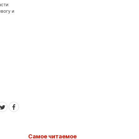
асти
евогу и
Самое читаемое