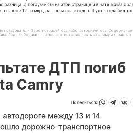
я разница...) погрузчик (и на этой странице и в чате акима обл
м в сквере 12-го мкр., разгоняя пешеходов. Я уже тогда бил тр
е пользователи. Зарегистрируйтесь либо, авторизуйтесь. Содержание
ике Лада.kz.Редакция не несет ответственность за форму и характер
ультате ДТП погиб
ta Camry
Поделиться:
а автодороге между 13 и 14
зошло дорожно-транспортное