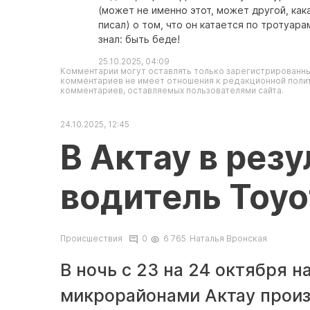
(может не именно этот, может другой, кака
писал) о том, что он катается по тротуара
знал: быть беде!
25.10.2025, 04:09
Комментарии могут оставлять только зарегистрированны
комментариев не имеет отношения к редакционной полит
комментариев, оставляемых пользователями сайта.
24.10.2025, 12:45
В Актау в рез
водитель Toyo
Происшествия
0
6 765
Наталья Вронская
В ночь с 23 на 24 октября н
микрорайонами Актау прои