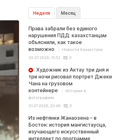
Неделя
Месяц
Права забрали без единого
нарушения ПДД: казахстанцам
объяснили, как такое
возможно
Новости Казахстана
30.07.2026, 15:52
0
Художник из Актау три дня и
три ночи рисовал портрет Джеки
Чана на грузовом
контейнере
История в
фотографиях
31.07.2026, 20:46
0
Из нефтянки Жанаозена – в
Бостон: история мангистаусца,
изучающего искусственный
интеллект по программе