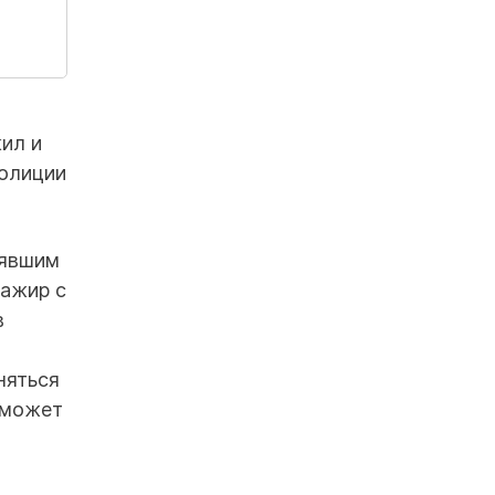
ил и
полиции
оявшим
сажир с
в
няться
 может