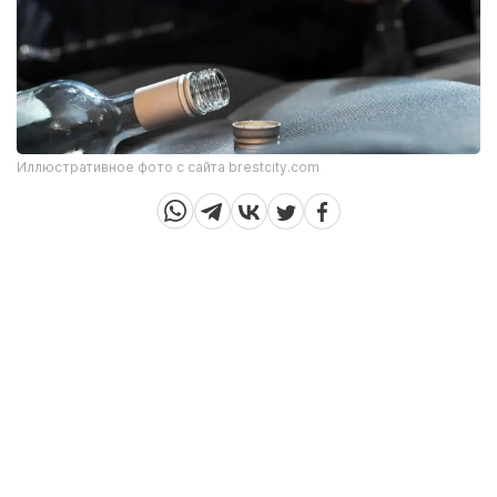
Иллюстративное фото с сайта brestcity.com