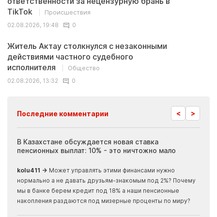
ответственности за нецензурную брань в
TikTok
Происшествия
02.08.2026, 19:48
0
Житель Актау столкнулся с незаконными
действиями частного судебного
исполнителя
Общество
02.08.2026, 13:32
0
<
>
Последние комментарии
ия
В Казахстане обсуждается новая ставка
Иноп
пенсионных выплат: 10% - это ничтожно мало
журн
скры
kolu411 →
Может управлять этими финансами нужно
Apma
нормально а не давать друзьям-знакомым под 2%? Почему
прогн
мы в банке берем кредит под 18% а наши пенсионные
накопления раздаются под мизерные проценты по миру?