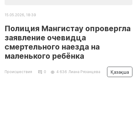
15.05.2026, 18:39
Полиция Мангистау опровергла
заявление очевидца
смертельного наезда на
маленького ребёнка
Қазақша
Происшествия
0
4 636
Лиана Рязанцева
В пресс-службе департамента полиции
Мангистауской области сообщили, что
данного очевидца доставили в управление
для разбирательств, передает
Lada.kz
.