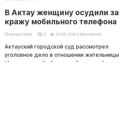
В Актау женщину осудили за
кражу мобильного телефона
Происшествия
0
4 036
Ольга Максимова
Актауский городской суд рассмотрел
уголовное дело в отношении жительницы
Мангистауской области, обвиняемой в краже
мобильного телефона и аксессуаров к нему.
Кража устройства за 70 тысяч тенге стоило
ей года ограничения свободы, передаёт
Lada.kz
.