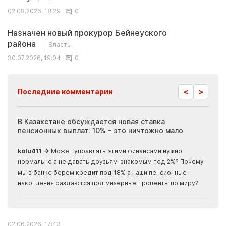
02.08.2026, 18:29
0
Назначен новый прокурор Бейнеуского
района
Власть
30.07.2026, 19:04
0
<
>
Последние комментарии
ия
В Казахстане обсуждается новая ставка
Иноп
пенсионных выплат: 10% - это ничтожно мало
журн
скры
kolu411 →
Может управлять этими финансами нужно
Apma
нормально а не давать друзьям-знакомым под 2%? Почему
прогн
мы в банке берем кредит под 18% а наши пенсионные
накопления раздаются под мизерные проценты по миру?
02.06.2026, 17:43