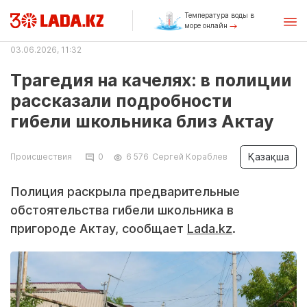
Температура воды в
море онлайн
03.06.2026, 11:32
Трагедия на качелях: в полиции
рассказали подробности
гибели школьника близ Актау
Қазақша
Происшествия
0
6 576
Сергей Кораблев
Полиция раскрыла предварительные
обстоятельства гибели школьника в
пригороде Актау, сообщает
Lada.kz
.