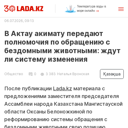
Температура воды в
море онлайн
06.07.2026, 09:13
В Актау акимату передают
полномочия по обращению с
бездомными животными: ждут
ли систему изменения
Қазақша
Общество
0
3 383
Наталья Вронская
После публикации
Lada.kz
материала с
предложениями заместителя председателя
Ассамблеи народа Казахстана Мангистауской
области Оксаны Белоножкиной по
реформированию системы обращения с
бездомными животными свою позицию