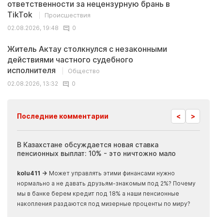
ответственности за нецензурную брань в
TikTok
Происшествия
02.08.2026, 19:48
0
Житель Актау столкнулся с незаконными
действиями частного судебного
исполнителя
Общество
02.08.2026, 13:32
0
<
>
Последние комментарии
ия
В Казахстане обсуждается новая ставка
Иноп
пенсионных выплат: 10% - это ничтожно мало
журн
скры
kolu411 →
Может управлять этими финансами нужно
Apma
нормально а не давать друзьям-знакомым под 2%? Почему
прогн
мы в банке берем кредит под 18% а наши пенсионные
накопления раздаются под мизерные проценты по миру?