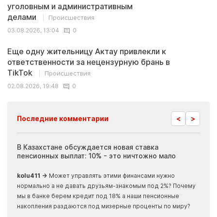
уголовным и административным
делами
Происшествия
03.08.2026, 13:04
0
Еще одну жительницу Актау привлекли к
ответственности за нецензурную брань в
TikTok
Происшествия
02.08.2026, 19:48
0
<
>
Последние комментарии
ия
В Казахстане обсуждается новая ставка
Иноп
пенсионных выплат: 10% - это ничтожно мало
журн
скры
kolu411 →
Может управлять этими финансами нужно
Apma
нормально а не давать друзьям-знакомым под 2%? Почему
прогн
мы в банке берем кредит под 18% а наши пенсионные
накопления раздаются под мизерные проценты по миру?