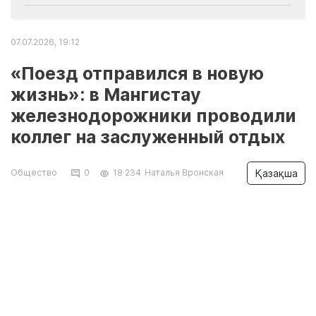
07.07.2026, 19:12
«Поезд отправился в новую
жизнь»: в Мангистау
железнодорожники проводили
коллег на заслуженный отдых
Қазақша
Общество
0
18 234
Наталья Вронская
В основном локомотивном депо Мангистау
состоялись необычные проводы на
заслуженный отдых. Коллектив предприятия
под аплодисменты, с теплыми словами
благодарности и искренними пожеланиями
проводил двух опытных помощников