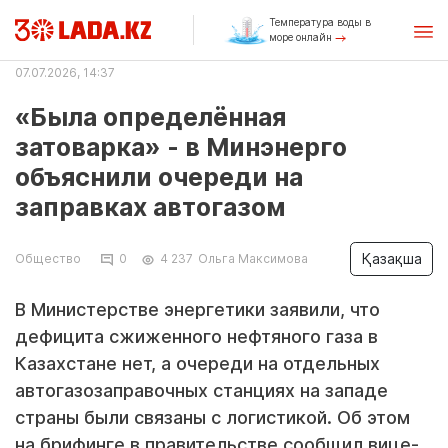
Температура воды в
море онлайн
07.07.2026, 14:37
«Была определённая
затоварка» - в Минэнерго
объяснили очереди на
заправках автогазом
Қазақша
Общество
0
4 237
Ольга Максимова
В Министерстве энергетики заявили, что
дефицита сжиженного нефтяного газа в
Казахстане нет, а очереди на отдельных
автогазозаправочных станциях на западе
страны были связаны с логистикой. Об этом
на брифинге в правительстве сообщил вице-