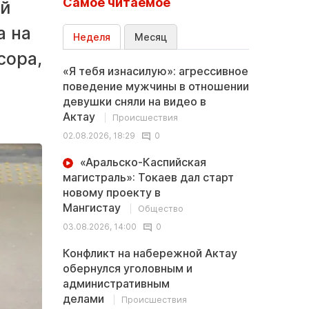
Самое читаемое
ой
а на
Неделя
Месяц
сора,
«Я тебя изнасилую»: агрессивное
поведение мужчины в отношении
девушки сняли на видео в
Актау
Происшествия
02.08.2026, 18:29
0
«Аральско-Каспийская
магистраль»: Токаев дал старт
новому проекту в
Мангистау
Общество
03.08.2026, 14:00
0
Конфликт на набережной Актау
обернулся уголовным и
административным
делами
Происшествия