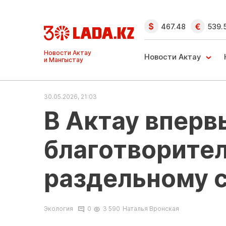
467.48
539.
Ақтау және
Манғыстау
Новости Актау
жаңалықтары
30.05.2026, 21:03
В Актау вперв
благотворител
раздельному 
Экология
0
3 590
Наталья Вронская