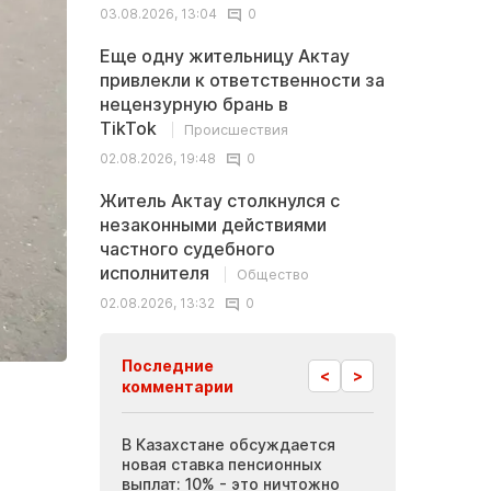
03.08.2026, 13:04
0
Еще одну жительницу Актау
привлекли к ответственности за
нецензурную брань в
TikTok
Происшествия
02.08.2026, 19:48
0
Житель Актау столкнулся с
незаконными действиями
частного судебного
исполнителя
Общество
02.08.2026, 13:32
0
Последние
<
>
комментарии
 Актау требуют
В Казахстане обсуждается
Инопланетные
 вакансий в
новая ставка пенсионных
Мангистау: бр
иятиях
выплат: 10% - это ничтожно
журналисты п