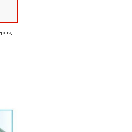
урсы,