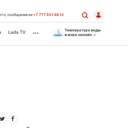
ото, сообщения на
+7 777 833 88 22
...
Температура воды
а
Lada TV
в море онлайн