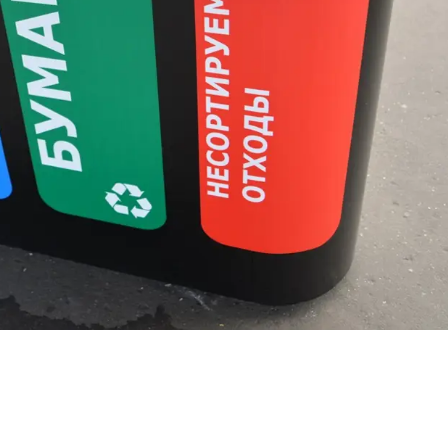
Безработные из
предоставления
крупных предпр