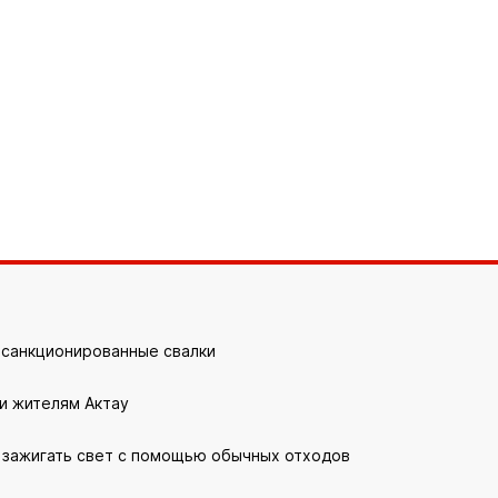
дорожник →
Капит
скажешь
есанкционированные свалки
и жителям Актау
т зажигать свет с помощью обычных отходов