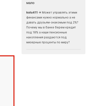
мало
земли, скрыва
океаном
ализм, ничего не
kolu411 →
Может управлять этими
Apmaxa →
всё ч
финансами нужно нормально а не
места отъезда...
давать друзьям-знакомым под 2%?
мусорные баки...
Почему мы в банке берем кредит
скалах...
под 18% а наши пенсионные
накопления раздаются под
мизерные проценты по миру?