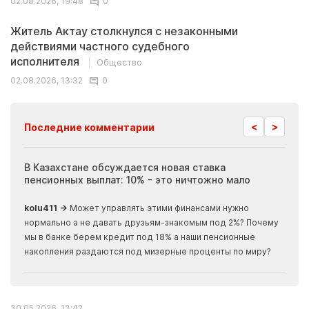
02.08.2026, 19:48
0
Житель Актау столкнулся с незаконными
действиями частного судебного
исполнителя
Общество
02.08.2026, 13:32
0
<
>
Последние комментарии
ия
В Казахстане обсуждается новая ставка
Иноп
пенсионных выплат: 10% - это ничтожно мало
журн
скры
kolu411 →
Может управлять этими финансами нужно
Apma
нормально а не давать друзьям-знакомым под 2%? Почему
прогн
мы в банке берем кредит под 18% а наши пенсионные
накопления раздаются под мизерные проценты по миру?
30.05.2026, 13:42