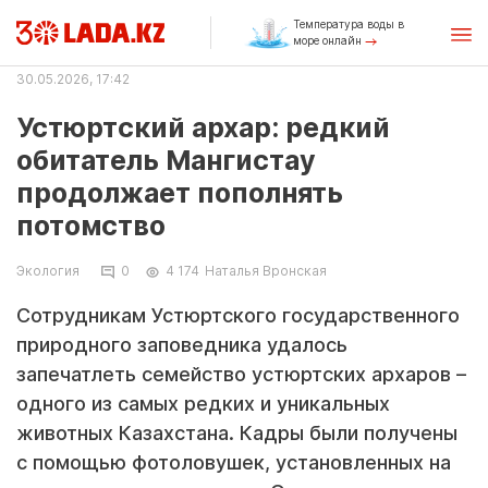
Температура воды в
море онлайн
30.05.2026, 17:42
Устюртский архар: редкий
обитатель Мангистау
продолжает пополнять
потомство
Экология
0
4 174
Наталья Вронская
Сотрудникам Устюртского государственного
природного заповедника удалось
запечатлеть семейство устюртских архаров –
одного из самых редких и уникальных
животных Казахстана. Кадры были получены
с помощью фотоловушек, установленных на