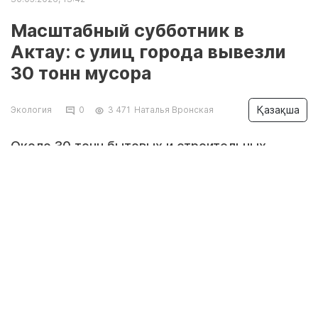
Масштабный субботник в
Актау: с улиц города вывезли
30 тонн мусора
Қазақша
Экология
0
3 471
Наталья Вронская
Около 30 тонн бытовых и строительных
отходов вывезли с территории Актау в ходе
масштабного субботника, прошедшего 30 мая
в рамках республиканской экологической
акции «Таза Қазақстан». В уборке приняли
участие сотни предприятий, представители
государственных органов, волонтеры и
неравнодушные жители города, передает
Lada.kz
со ссылкой на региональный Центр