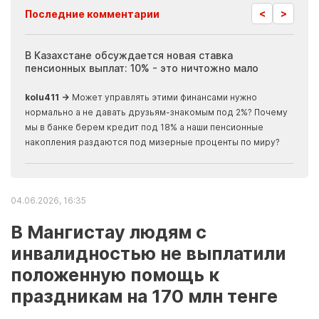
<
>
Последние комментарии
ия
В Казахстане обсуждается новая ставка
Иноп
пенсионных выплат: 10% - это ничтожно мало
журн
скры
kolu411 →
Может управлять этими финансами нужно
Apma
нормально а не давать друзьям-знакомым под 2%? Почему
прогн
мы в банке берем кредит под 18% а наши пенсионные
накопления раздаются под мизерные проценты по миру?
04.06.2026, 16:35
В Мангистау людям с
инвалидностью не выплатили
положенную помощь к
праздникам на 170 млн тенге