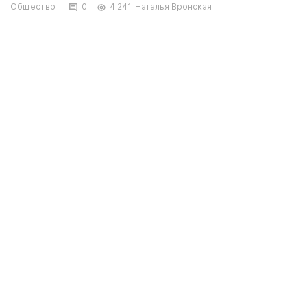
Общество
0
4 241
Наталья Вронская
Прокуратура Тупкараганского района
добилась восстановления прав жителей с
инвалидностью, которые не получили
положенную социальную помощь к
праздничным датам, передает
Lada.kz.
фото с сайта https://app.envato.com/