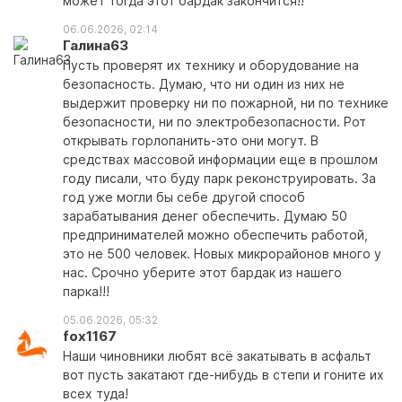
может тогда этот бардак закончится!!
06.06.2026, 02:14
Галина63
Пусть проверят их технику и оборудование на
безопасность. Думаю, что ни один из них не
выдержит проверку ни по пожарной, ни по технике
безопасности, ни по электробезопасности. Рот
открывать горлопанить-это они могут. В
средствах массовой информации еще в прошлом
году писали, что буду парк реконструировать. За
год уже могли бы себе другой способ
зарабатывания денег обеспечить. Думаю 50
предпринимателей можно обеспечить работой,
это не 500 человек. Новых микрорайонов много у
нас. Срочно уберите этот бардак из нашего
парка!!!
05.06.2026, 05:32
fox1167
Наши чиновники любят всё закатывать в асфальт
вот пусть закатают где-нибудь в степи и гоните их
всех туда!