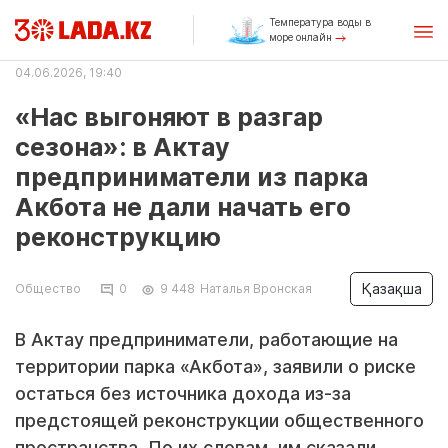
Температура воды в
море онлайн
04.06.2026, 19:40
«Нас выгоняют в разгар
сезона»: в Актау
предприниматели из парка
Акбота не дали начать его
реконструкцию
Қазақша
Общество
0
9 448
Наталья Вронская
В Актау предприниматели, работающие на
территории парка «Акбота», заявили о риске
остаться без источника дохода из-за
предстоящей реконструкции общественного
пространства. По их словам, им сказали