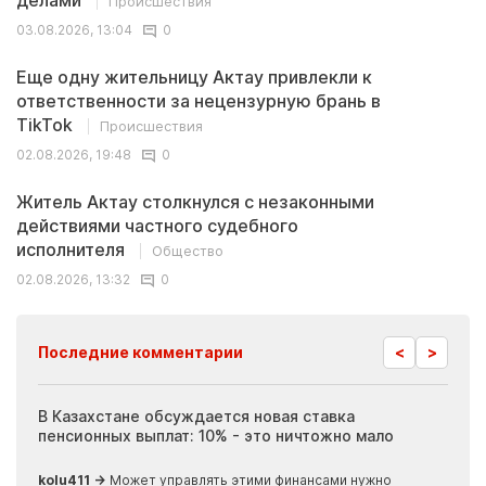
Происшествия
03.08.2026, 13:04
0
Еще одну жительницу Актау привлекли к
ответственности за нецензурную брань в
TikTok
Происшествия
02.08.2026, 19:48
0
Житель Актау столкнулся с незаконными
действиями частного судебного
исполнителя
Общество
02.08.2026, 13:32
0
<
>
Последние комментарии
ия
В Казахстане обсуждается новая ставка
Иноп
пенсионных выплат: 10% - это ничтожно мало
журн
скры
kolu411 →
Может управлять этими финансами нужно