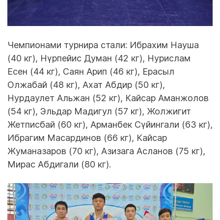
Чемпионами турнира стали: Ибрахим Науша
(40 кг), Нүрпейис Думан (42 кг), Нурислам
Есен (44 кг), Саян Арип (46 кг), Ерасыл
Олжабай (48 кг), Ахат Абдир (50 кг),
Нурдаулет Альжан (52 кг), Кайсар Аманжолов
(54 кг), Эльдар Мадигул (57 кг), Жолжигит
Жетписбай (60 кг), Арманбек Сүйингали (63 кг),
Ибрагим Масардинов (66 кг), Кайсар
Жуманазаров (70 кг), Азизага Асланов (75 кг),
Мирас Абдигали (80 кг).