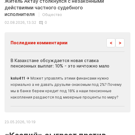
Житель Актау столкнулся с незаконными
действиями частного судебного
исполнителя
Общество
02.08.2026, 13:32
0
<
>
Последние комментарии
ия
В Казахстане обсуждается новая ставка
Иноп
пенсионных выплат: 10% - это ничтожно мало
журн
скры
kolu411 →
Может управлять этими финансами нужно
Apma
нормально а не давать друзьям-знакомым под 2%? Почему
прогн
мы в банке берем кредит под 18% а наши пенсионные
накопления раздаются под мизерные проценты по миру?
23.05.2026, 10:19