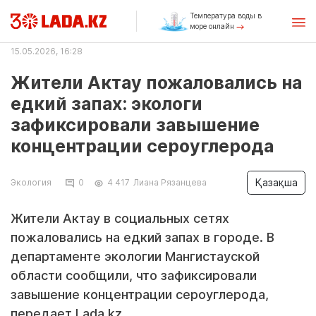
Температура воды в
море онлайн
15.05.2026, 16:28
Жители Актау пожаловались на
едкий запах: экологи
зафиксировали завышение
концентрации сероуглерода
Қазақша
Экология
0
4 417
Лиана Рязанцева
Жители Актау в социальных сетях
пожаловались на едкий запах в городе. В
департаменте экологии Мангистауской
области сообщили, что зафиксировали
завышение концентрации сероуглерода,
передает
Lada.kz
.