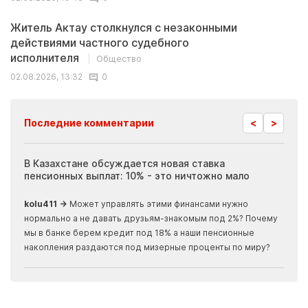
Житель Актау столкнулся с незаконными
действиями частного судебного
исполнителя
Общество
02.08.2026, 13:32
0
<
>
Последние комментарии
ия
В Казахстане обсуждается новая ставка
Иноп
пенсионных выплат: 10% - это ничтожно мало
журн
скры
kolu411 →
Может управлять этими финансами нужно
Apma
нормально а не давать друзьям-знакомым под 2%? Почему
прогн
мы в банке берем кредит под 18% а наши пенсионные
накопления раздаются под мизерные проценты по миру?
15.05.2026, 11:30