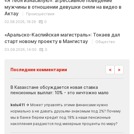
«Я тебя изнасилую»: агрессивное поведение
мужчины в отношении девушки сняли на видео в
Актау
Происшествия
02.08.2026, 18:29
0
«Аральско-Каспийская магистраль»: Токаев дал
старт новому проекту в Мангистау
Общество
03.08.2026, 14:00
0
<
>
Последние комментарии
ия
В Казахстане обсуждается новая ставка
Иноп
пенсионных выплат: 10% - это ничтожно мало
журн
скры
kolu411 →
Может управлять этими финансами нужно
Apma
нормально а не давать друзьям-знакомым под 2%? Почему
прогн
мы в банке берем кредит под 18% а наши пенсионные
накопления раздаются под мизерные проценты по миру?