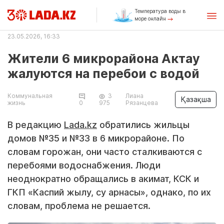
Температура воды в
море онлайн
23.05.2026, 16:33
Жители 6 микрорайона Актау
жалуются на перебои с водой
Коммунальная
3
Лиана
Қазақша
жизнь
0
975
Рязанцева
В редакцию
Lada.kz
обратились жильцы
домов №35 и №33 в 6 микрорайоне. По
словам горожан, они часто сталкиваются с
перебоями водоснабжения. Люди
неоднократно обращались в акимат, КСК и
ГКП «Каспий жылу, су арнасы», однако, по их
словам, проблема не решается.