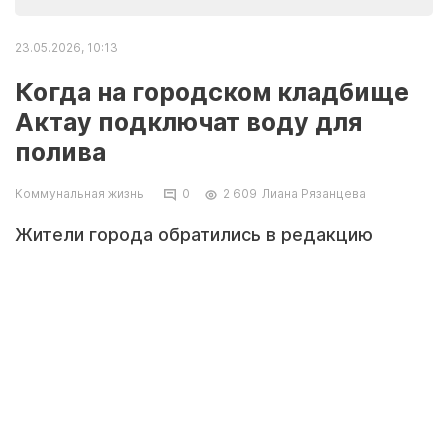
23.05.2026, 10:13
Когда на городском кладбище
Актау подключат воду для
полива
Коммунальная жизнь
0
2 609
Лиана Рязанцева
Жители города обратились в редакцию
Lada.kz
с вопросом о сроках подачи воды для
полива зелёных насаждений на территории
городского кладбища. Власти рассказали,
когда обеспечат население необходимым
ресурсом.