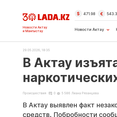
471.98
543.
Ақтау және
Манғыстау
Новости Актау
жаңалықтары
29.05.2026, 18:35
В Актау изъят
наркотически
Происшествия
0
5 586
Лиана Рязанцева
В Актау выявлен факт незак
средств. Побробности соо