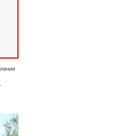
вления
-