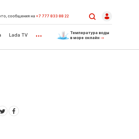
ото, сообщения на
+7 777 833 88 22
...
Температура воды
а
Lada TV
в море онлайн