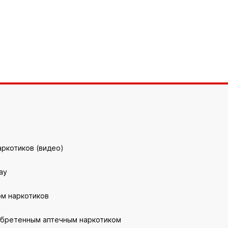
аркотиков (видео)
ау
ом наркотиков
обретенным аптечным наркотиком