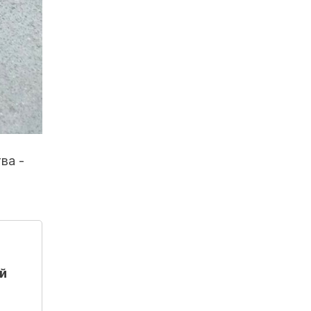
ва -
й