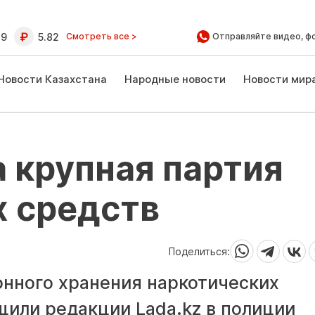
39
5.82
Смотреть все >
Отправляйте видео, ф
Новости Казахстана
Народные новости
Новости мир
а крупная партия
х средств
Поделиться:
онного хранения наркотических
бщили редакции
Lada.kz
в полиции